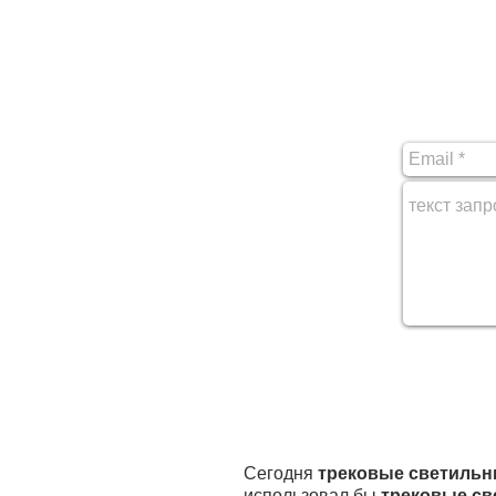
Сегодня
трековые светильн
использовал бы
трековые св