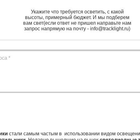
Укажите что требуется осветить, с какой
высоты, примерный бюджет. И мы подберем
вам свет(если ответ не пришел направьте нам
запрос напрямую на почту -
info@tracklight.ru
)
ики
стали самым частым в использовании видом освещения
етильники
. Недавно вышедшие на рынок
светодиодные 