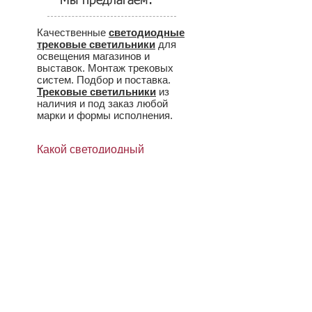
Мы предлагаем:
Качественные
светодиодные
трековые светильники
для
освещения магазинов и
выставок. Монтаж трековых
систем. Подбор и поставка.
Трековые светильники
из
наличия и под заказ любой
марки и формы исполнения.
Какой светодиодный
трековый светильник
выбрать
? >
Комплект трекового
освещения из наличия
(Lug/
светильник Robin
35/70 w) по цене
3400
р.
за шт. Сравните с
рыночными ценами и
возвращайтесь к нам!
(
Под проекты скидки.
)