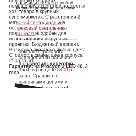
подсветки складских
наличия и под заказ
любой
помещений, акцентной подсветки
марки и формы исполнения.
хоз. товара в крупных
супермаркетах. С расстояния 2
метров создает хорошее
Какой светодиодный
освещение в 570 люкс на
трековый светильник
поверхности. Удобен для
выбрать
? >
использования в крупных
проектах. Бюджетный вариант.
Возможна окраска в любые цвета.
Комплект трекового
Стоимость смены цвета корпуса
освещения из наличия
250р за шт.
(Lug/
светильник Robin
Гарантия:
на
Procyon 3 LED 40
,
2
35/70 w) по цене
3400 р.
года.
за шт. Сравните с
рыночными ценами и
возвращайтесь к нам!
(
Под проекты скидки.
)