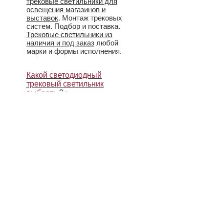
трековые светильники для
освещения магазинов и
выставок
. Монтаж трековых
систем. Подбор и поставка.
Трековые светильники из
наличия и под заказ
любой
марки и формы исполнения.
Какой светодиодный
трековый светильник
выбрать
? >
Комплект трекового
освещения из наличия
(Lug/
светильник Robin
35/70 w) по цене
3400 р.
за шт. Сравните с
рыночными ценами и
возвращайтесь к нам!
(
Под проекты скидки.
)