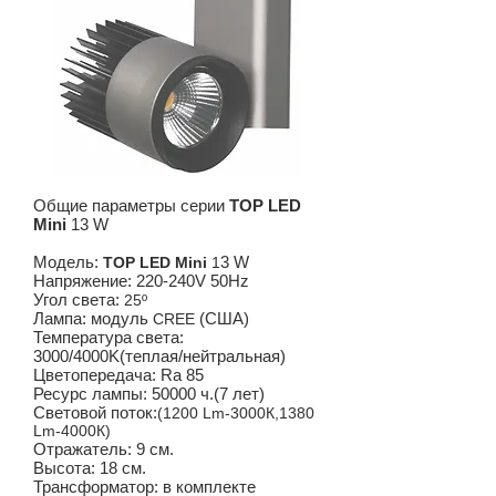
Общие параметры серии
TOP LED
Mini
13 W
Модель:
3
W
TOP LED Mini
1
Напряжение: 220-240V 50Hz
Угол света:
25º
Лампа: модуль
(США)
CREE
Температура света:
3000/4000K(теплая/нейтральная)
Цветопередача: Ra 85
Ресурс лампы: 50000 ч.(7 лет)
Световой поток:
(1200 Lm-3000К,1380
Lm-4000К)
Отражатель: 9 cм.
Высота: 18 см.
Трансформатор: в комплекте