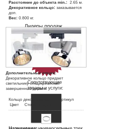
Расстояние до объекта min.:
2.65 м.
Декоративное кольцо:
заказывается
доп.
Вес:
0.800 кг.
Лидеры продаж
4
место
Дополнительные опции:
Декоративное кольцо придает
Сопутствующие
светильнику специфический
товары
и услуги:
завершенный дизайн.
Кольцо декоративное Артикул
Цвет Стоимость(р.)
Назначение
:
универсальные
трек