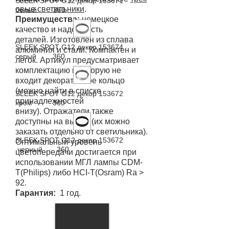
SLEEK SPOT G12
декор
153671
овые светильники
.
белый 360
Преимущества:
немецкое
качество и надежность
деталей. Изготовлен из сплава
SLEEK SPOT G12 декор 153674
алюминия и стали. Компактен и
серый 360
легок. Артикул предусматривает
комплектацию в которую не
входит декоративное кольцо
(можно найти в списке
SLEEK SPOT G12 декор 153672
принадлежностей
хром 360
внизу). Отражатели также
доступны на выбор (их можно
заказать отдельно от светильника).
SLEEK SPOT G12 декор 153672
Оптимальный уровень
черный 360
цветопередачи достигается при
использовании МГЛ лампы CDM-
T(Philips) либо HCI-T(Osram) Ra >
92.
Гарантия:
1 год.