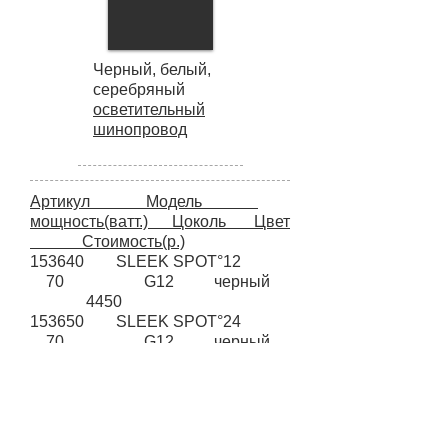
Черный, белый,
серебряный
осветительный
шинопровод
​Артикул Модель
мощность(ватт.) Цоколь Цвет
Стоимость(р.)
153640 SLEEK SPOT°12
70 G12 черный
4450
153650 SLEEK SPOT°24
70 G12 черный
4450
153660 SLEEK SPOT°48
70 G12 черный
4450
153640 SLEEK