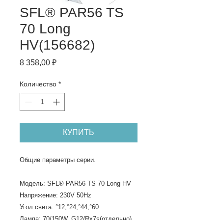
SFL® PAR56 TS
70 Long
HV(156682)
Цена
8 358,00 ₽
Количество
*
КУПИТЬ
Общие параметры серии.
Модель: SFL® PAR56 TS 70 Long HV 
Напряжение: 230V 50Hz
Угол света: °12,°24,°44,°60 
Лампа: 70/150W, G12/Rx7s(отдельно)