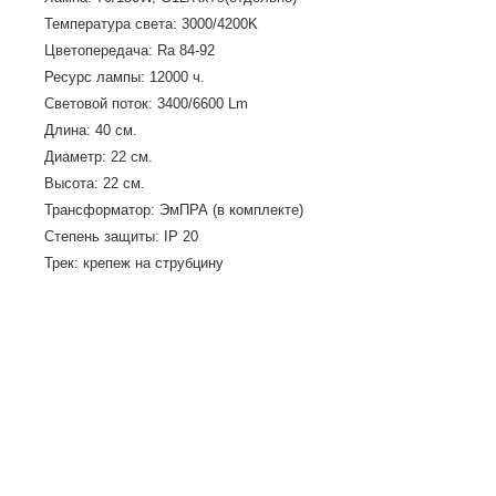
Температура света: 3000/4200K
Цветопередача: Ra 84-92
Ресурс лампы: 12000 ч.
Световой поток: 3400/6600 Lm
Длина: 40 cм.
Диаметр: 22 cм.
Высота: 22 см.
Трансформатор: ЭмПРА (в комплекте)
Степень защиты: IP 20
Трек: крепеж на струбцину
Цвет: хром
Материал: алюминий
Расстояние до объекта min.: 1.70 м.
Вес: 3.5 кг.(70W),4,5кг.(150W)
Сегодня
трековые светильники
стали самым частым в
использовании видом освещения.