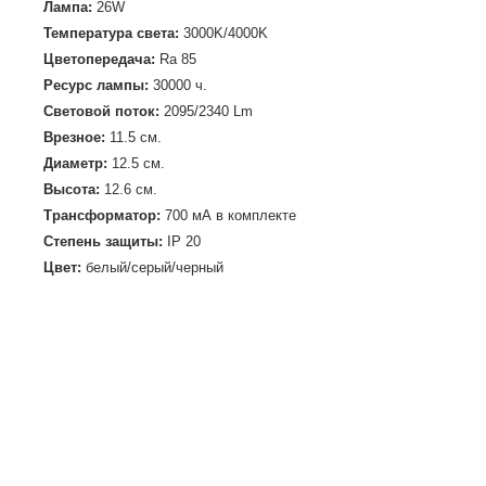
Лампа:
26W
Температура света:
3000K/4000K
Цветопередача:
Ra 85
Ресурс лампы:
30000 ч.
Световой поток:
2095/2340 Lm
Врезное:
11.5 cм.
Диаметр:
12.5 cм.
Высота:
12.6 см.
Трансформатор:
700 мА в комплекте
Степень защиты:
IP 20
Цвет:
белый/серый/черный
Материал:
алюминий
Расстояние до объекта min.:
0.70 м.
Вес:
0.93 кг.
Сегодня
трековые светильники
стали самым частым в
использовании видом освещения.