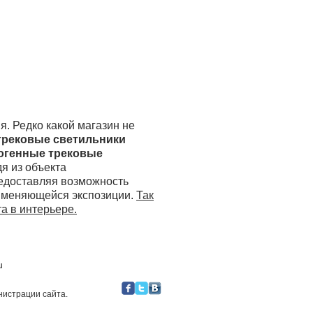
. Редко какой магазин не
трековые светильники
огенные трековые
я из объекта
редоставляя возможность
к меняющейся экспозиции.
​
Так
а в интерьере
.
u
администрации сайта.