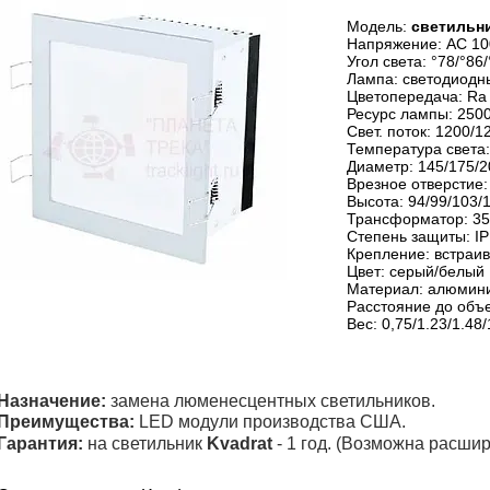
Модель:
светильни
Напряжение: AC 10
Угол света: °78/°86
Лампа: светодиодн
Цветопередача: Ra
Ресурс лампы: 2500
Свет. поток: 1200/
Температура света
Диаметр: 145/175/2
Врезное отверстие:
Высота: 94/99/103/
Трансформатор: 35
Степень защиты: IP
Крепление: встраи
Цвет: серый/белый
Материал: алюмин
Расстояние до объек
Вес: 0,75/1.23/1.48/1
Назначение:
замена люменесцентных светильников.
Преимущества:
LED модули производства США.
Гарантия:
на светильник
Kvadrat
- 1 год. (Возможна расшир