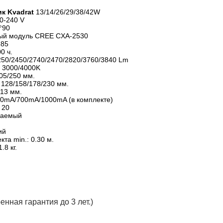
к Kvadrat
13/14/26/29/38/42W
0-240 V
/°90
ый модуль CREE CXA-2530
 85
0 ч.
1250/2450/2740/2470/2820/3760/3840 Lm
: 3000/4000K
05/250 мм.
 128/158/178/230 мм.
113 мм.
0mA/700mA/1000mA (в комплекте)
 20
ваемый
ий
та min.: 0.30 м.
.8 кг.
енная гарантия до 3 лет.)